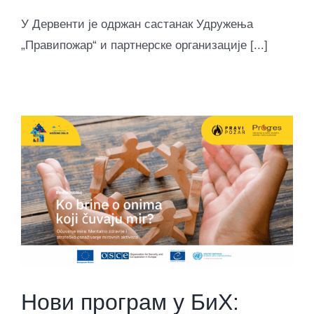
У Дервенти je одржан састанак Удружења
„Правипожар“ и партнерске организације [...]
Нови програм у БиХ: