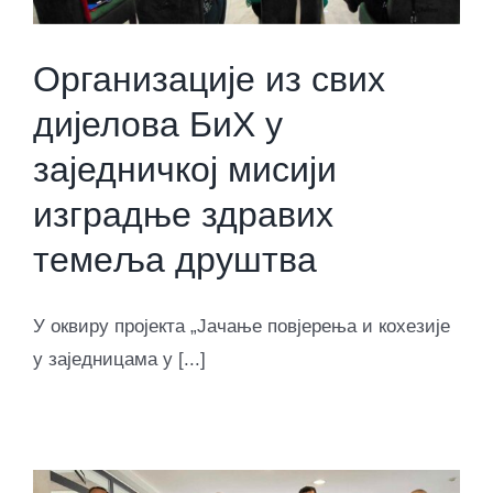
Организације из свих
дијелова БиХ у
заједничкој мисији
изградње здравих
темеља друштва
У оквиру пројекта „Јачање повјерења и кохезије
у заједницама у [...]