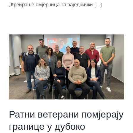
„Креирање смјерница за заједнички [...]
Ратни ветерани помјерају
границе у дубоко