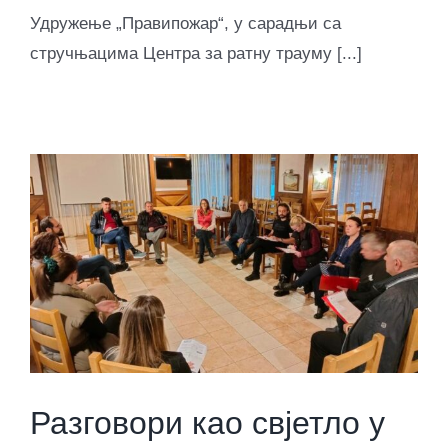
Удружење „Правипожар“, у сарадњи са
стручњацима Центра за ратну трауму [...]
Разговори као свјетло у