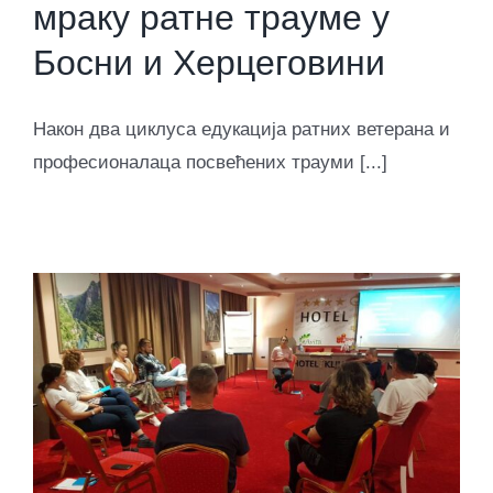
мраку ратне трауме у
Босни и Херцеговини
Након два циклуса едукација ратних ветерана и
професионалаца посвећених трауми [...]