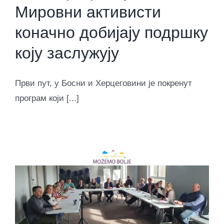
Мировни активисти
коначно добијају подршку
коју заслужују
Први пут, у Босни и Херцеговини је покренут
програм који [...]