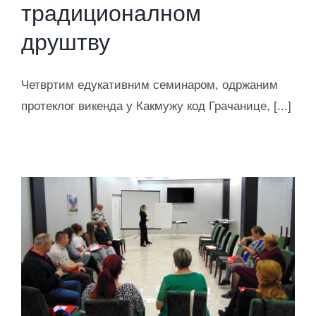
традиционалном
друштву
Четвртим едукативним семинаром, одржаним
протеклог викенда у Какмужу код Грачанице, [...]