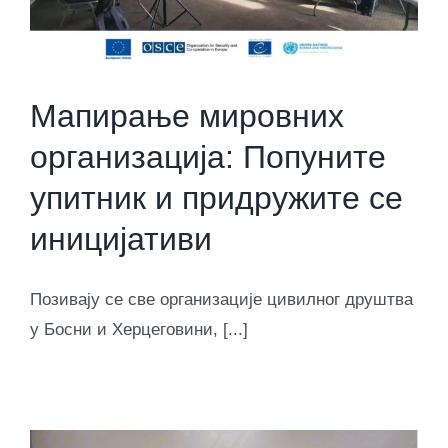
Мапирање мировних
организација: Попуните
упитник и придружите се
иницијативи
Позивају се све организације цивилног друштва
у Босни и Херцеговини, [...]