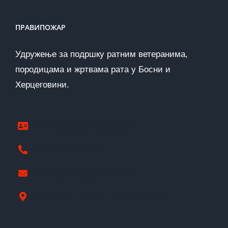
ПРАВИПОЖАР
Удружење за подршку ратним ветеранима,
породицама и жртвама рата у Босни и
Херцеговини.
www.pravipozar.org.ba
387 65 333 224
pravipozar@gmail.com
НИКОЛЕ ТЕСЛЕ 1, ДЕРВЕНТА