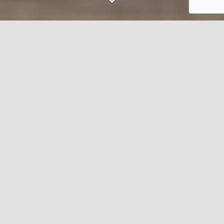
Удружење
"Правипожар"
Вас позива!
Придружите се племенитој акцији
Ветерани помажу ветеранима –
Радионице Удружења „Правипожар“!
Посјетите нас!